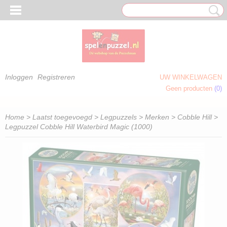
Inloggen
Registreren
UW WINKELWAGEN
Geen producten
(0)
 OM TE KLEUREN)
Home
>
Laatst toegevoegd
>
Legpuzzels
>
Merken
>
Cobble Hill
>
Legpuzzel Cobble Hill Waterbird Magic (1000)