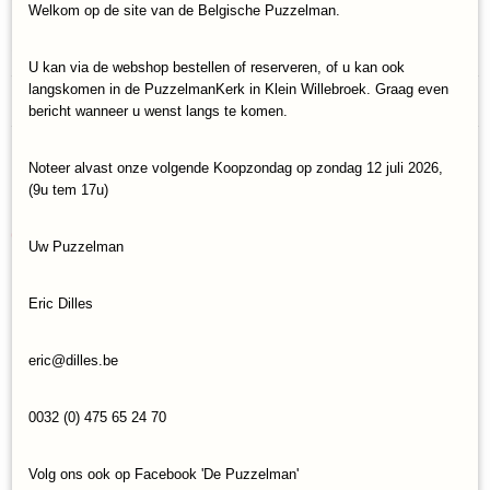
Welkom op de site van de Belgische Puzzelman.
Specificaties
U kan via de webshop bestellen of reserveren, of u kan ook
Productcode
langskomen in de PuzzelmanKerk in Klein Willebroek. Graag even
Reacties
Cobble-Hill-80219
bericht wanneer u wenst langs te komen.
EAN code
625012802192
Noteer alvast onze volgende Koopzondag op zondag 12 juli 2026,
Save
(9u tem 17u)
Ook interessant
Uw Puzzelman
Eric Dilles
eric@dilles.be
0032 (0) 475 65 24 70
Volg ons ook op Facebook 'De Puzzelman'