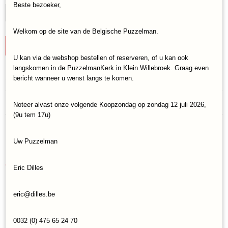
Beste bezoeker,
Welkom op de site van de Belgische Puzzelman.
IN WINKELWAGEN
U kan via de webshop bestellen of reserveren, of u kan ook
langskomen in de PuzzelmanKerk in Klein Willebroek. Graag even
Specificaties
bericht wanneer u wenst langs te komen.
Productcode
Reacties
Noteer alvast onze volgende Koopzondag op zondag 12 juli 2026,
Clementoni-38006
(9u tem 17u)
EAN code
8005125380060
Save
Uw Puzzelman
Ook interessant
Eric Dilles
eric@dilles.be
0032 (0) 475 65 24 70