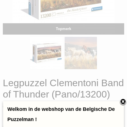
Topmerk
Legpuzzel Clementoni Band
of Thunder (Pano/13200)
€ 89,95
(inclusief btw 21%)
Welkom in de webshop van de Belgische De
✓
Op voorraad
Puzzelman !
Aantal