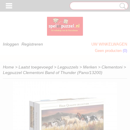
Inloggen
Registreren
UW WINKELWAGEN
Geen producten
(0)
 OM TE KLEUREN)
Home
>
Laatst toegevoegd
>
Legpuzzels
>
Merken
>
Clementoni
>
Legpuzzel Clementoni Band of Thunder (Pano/13200)