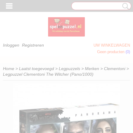
Inloggen
Registreren
UW WINKELWAGEN
Geen producten
(0)
 OM TE KLEUREN)
Home
>
Laatst toegevoegd
>
Legpuzzels
>
Merken
>
Clementoni
>
Legpuzzel Clementoni The Witcher (Pano/1000)