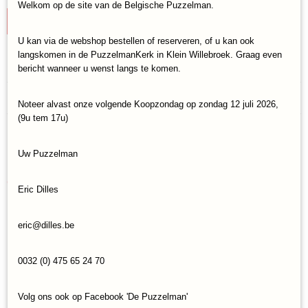
Welkom op de site van de Belgische Puzzelman.
IN WINKELWAGEN
U kan via de webshop bestellen of reserveren, of u kan ook
langskomen in de PuzzelmanKerk in Klein Willebroek. Graag even
Specificaties
bericht wanneer u wenst langs te komen.
Productcode
Reacties
Clementoni-39593
Noteer alvast onze volgende Koopzondag op zondag 12 juli 2026,
(9u tem 17u)
EAN code
8005125395934
Save
Uw Puzzelman
Ook interessant
Eric Dilles
eric@dilles.be
0032 (0) 475 65 24 70
Volg ons ook op Facebook 'De Puzzelman'