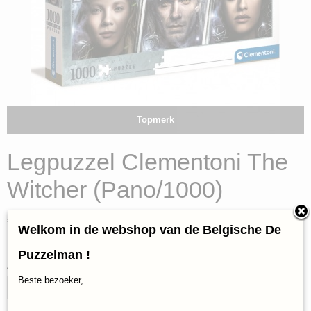
Topmerk
Legpuzzel Clementoni The
Witcher (Pano/1000)
€ 15,95
(inclusief btw 21%)
Welkom in de webshop van de Belgische De
✓
Op voorraad
Puzzelman !
Aantal
Beste bezoeker,