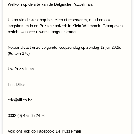
Specificaties
Welkom op de site van de Belgische Puzzelman.
Productcode
Reacties
U kan via de webshop bestellen of reserveren, of u kan ook
Castorland-60399
langskomen in de PuzzelmanKerk in Klein Willebroek. Graag even
EAN code
bericht wanneer u wenst langs te komen.
5904438060399
Save
Noteer alvast onze volgende Koopzondag op zondag 12 juli 2026,
(9u tem 17u)
Ook interessant
Uw Puzzelman
Eric Dilles
eric@dilles.be
0032 (0) 475 65 24 70
Volg ons ook op Facebook 'De Puzzelman'