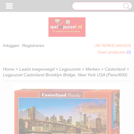
Inloggen
Registreren
UW WINKELWAGEN
Geen producten
(0)
 OM TE KLEUREN)
Home
>
Laatst toegevoegd
>
Legpuzzels
>
Merken
>
Castorland
>
Legpuzzel Castorland Brooklyn Bridge, New York USA (Pano/600)