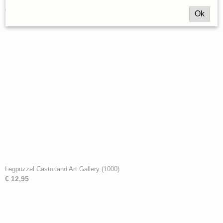
Legpuzzel Castorland The Bath Fantasy (1000)
€ 12,95
Ok
Legpuzzel Castorland Art Gallery (1000)
€ 12,95