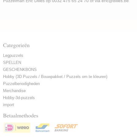
Puzzelman Eric Dilles op 0032 475 65 24 70 of via eric@dilles.be
Categorieën
Legpuzzels
SPELLEN
GESCHENKBONS
Hobby (3D Puzzels / Bouwpakket / Puzzels om te kleuren)
Puzzelbenodigheden
Merchandise
Hobby-3d-puzzels
import
Betaalmethodes