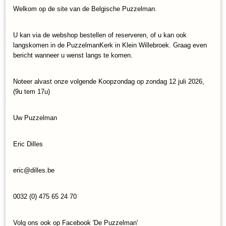
Welkom op de site van de Belgische Puzzelman.
Specificaties
Productcode
Reacties
U kan via de webshop bestellen of reserveren, of u kan ook
Castorland-104376
langskomen in de PuzzelmanKerk in Klein Willebroek. Graag even
EAN code
bericht wanneer u wenst langs te komen.
5904438104376
Save
Noteer alvast onze volgende Koopzondag op zondag 12 juli 2026,
(9u tem 17u)
Ook interessant
Uw Puzzelman
Eric Dilles
eric@dilles.be
0032 (0) 475 65 24 70
Volg ons ook op Facebook 'De Puzzelman'