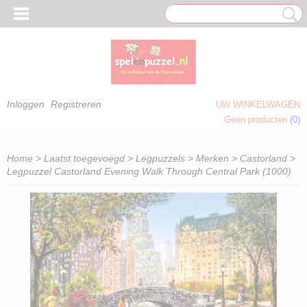
Inloggen
Registreren
UW WINKELWAGEN
Geen producten
(0)
 OM TE KLEUREN)
Home
>
Laatst toegevoegd
>
Legpuzzels
>
Merken
>
Castorland
>
Legpuzzel Castorland Evening Walk Through Central Park (1000)