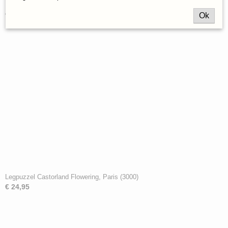
Legpuzzel Castorland The Bath Fantasy (1000)
€ 12,95
Ok
Legpuzzel Castorland Flowering, Paris (3000)
€ 24,95