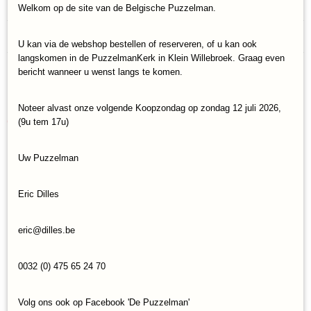
Specificaties
Welkom op de site van de Belgische Puzzelman.
Productcode
Reacties
Art-Puzzle-5352
U kan via de webshop bestellen of reserveren, of u kan ook
langskomen in de PuzzelmanKerk in Klein Willebroek. Graag even
EAN code
bericht wanneer u wenst langs te komen.
8682450143524
Save
Noteer alvast onze volgende Koopzondag op zondag 12 juli 2026,
Ook interessant
(9u tem 17u)
Uw Puzzelman
Eric Dilles
eric@dilles.be
0032 (0) 475 65 24 70
Volg ons ook op Facebook 'De Puzzelman'
Legpuzzel Art Puzzle Dinner at New York (1000)