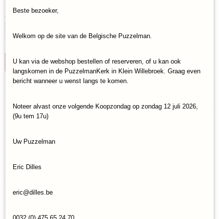
Beste bezoeker,
Aantal
Welkom op de site van de Belgische Puzzelman.
U kan via de webshop bestellen of reserveren, of u kan ook
IN WINKELWAGEN
langskomen in de PuzzelmanKerk in Klein Willebroek. Graag even
bericht wanneer u wenst langs te komen.
Specificaties
Noteer alvast onze volgende Koopzondag op zondag 12 juli 2026,
Productcode
Reacties
(9u tem 17u)
Art-Puzzle-4220
EAN code
Uw Puzzelman
8697950842204
Save
Eric Dilles
Ook interessant
eric@dilles.be
0032 (0) 475 65 24 70