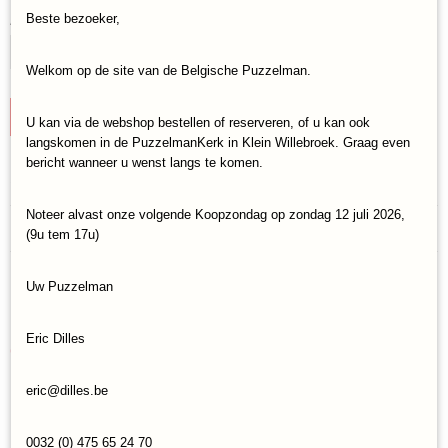
Beste bezoeker,
Aantal
Welkom op de site van de Belgische Puzzelman.
IN WINKELWAGEN
U kan via de webshop bestellen of reserveren, of u kan ook
langskomen in de PuzzelmanKerk in Klein Willebroek. Graag even
bericht wanneer u wenst langs te komen.
Specificaties
Noteer alvast onze volgende Koopzondag op zondag 12 juli 2026,
Productcode
Reacties
(9u tem 17u)
Aquarius-Puzzle-65348
EAN code
840391137356
Uw Puzzelman
Save
Eric Dilles
Ook interessant
eric@dilles.be
0032 (0) 475 65 24 70