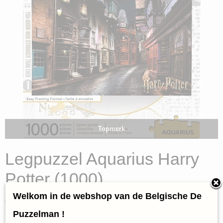
Topmerk
Legpuzzel Aquarius Harry
Potter (1000)
Welkom in de webshop van de Belgische De
€ 17,95
(inclusief btw 21%)
Puzzelman !
✓
Op voorraad