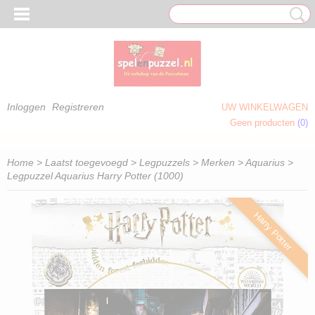
Inloggen
Registreren
UW WINKELWAGEN
Geen producten
(0)
 OM TE KLEUREN)
Home
>
Laatst toegevoegd
>
Legpuzzels
>
Merken
>
Aquarius
>
Legpuzzel Aquarius Harry Potter (1000)
Harry Potter