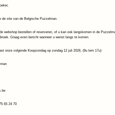
oeker,
IN WINKELWAGEN
 de site van de Belgische Puzzelman.
Specificaties
de webshop bestellen of reserveren, of u kan ook langskomen in de Puzzelm
Productcode
Sunsout-95414
Omschrijving
ebroek. Graag even bericht wanneer u wenst langs te komen.
EAN code
796780954144
Opgelet, komen pas rond 22 à 25 september binnen, Bestelling
dan pas opgestuurd
ast onze volgende Koopzondag op zondag 12 juli 2026, (9u tem 17u)
Reacties
lman
Save
s.be
75 65 24 70