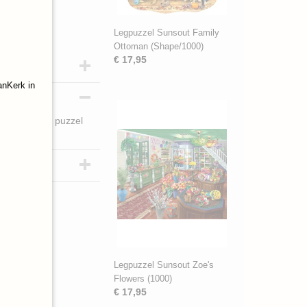
Legpuzzel Sunsout Family
Ottoman (Shape/1000)
€ 17,95
anKerk in
en met deze puzzel
Legpuzzel Sunsout Zoe's
Flowers (1000)
€ 17,95