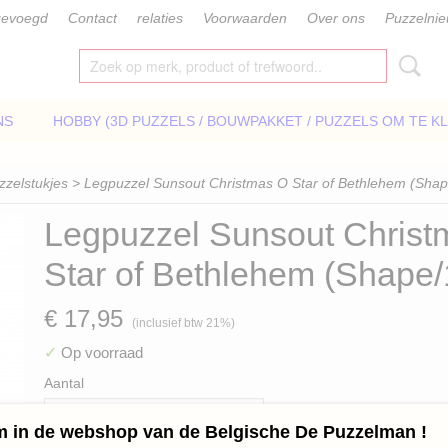
gevoegd
Contact
relaties
Voorwaarden
Over ons
Puzzelni
NS
HOBBY (3D PUZZELS / BOUWPAKKET / PUZZELS OM TE K
zzelstukjes
> Legpuzzel Sunsout Christmas O Star of Bethlehem (Sha
Legpuzzel Sunsout Christ
Star of Bethlehem (Shape
€ 17,95
(inclusief btw 21%)
✓
Op voorraad
Aantal
 in de webshop van de Belgische De Puzzelman !