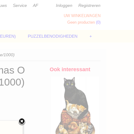
euws
Service
AF
Inloggen
Registreren
UW WINKELWAGEN
Geen producten
(0)
LEUREN)
PUZZELBENODIGHEDEN
+
pe/1000)
mas O
Ook interessant
/1000)