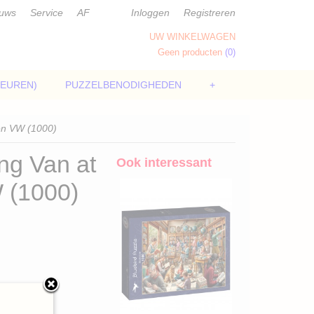
euws
Service
AF
Inloggen
Registreren
UW WINKELWAGEN
Geen producten
(0)
LEUREN)
PUZZELBENODIGHEDEN
+
en VW (1000)
ng Van at
Ook interessant
 (1000)