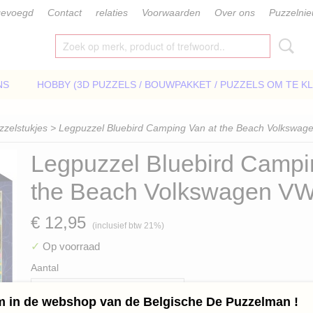
gevoegd
Contact
relaties
Voorwaarden
Over ons
Puzzelni
NS
HOBBY (3D PUZZELS / BOUWPAKKET / PUZZELS OM TE K
zzelstukjes
> Legpuzzel Bluebird Camping Van at the Beach Volkswag
Legpuzzel Bluebird Campi
the Beach Volkswagen VW
€ 12,95
(inclusief btw 21%)
✓
Op voorraad
Aantal
 in de webshop van de Belgische De Puzzelman !