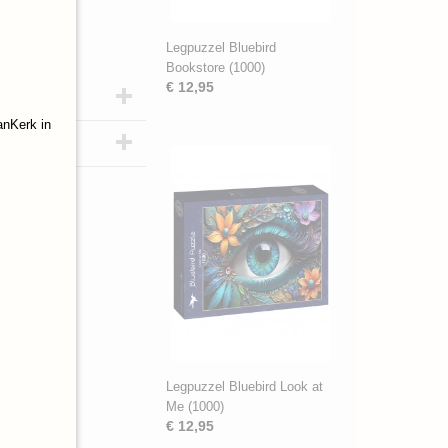
Legpuzzel Bluebird
Bookstore (1000)
€ 12,95
anKerk in
3
Legpuzzel Bluebird Look at
Me (1000)
€ 12,95