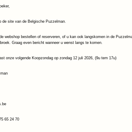
oeker,
IN WINKELWAGEN
 de site van de Belgische Puzzelman.
Specificaties
de webshop bestellen of reserveren, of u kan ook langskomen in de Puzzelm
Productcode
Bluebird-Puzzle-9104
Reacties
ebroek. Graag even bericht wanneer u wenst langs te komen.
EAN code
3663384910432
ast onze volgende Koopzondag op zondag 12 juli 2026, (9u tem 17u)
Save
lman
s.be
75 65 24 70