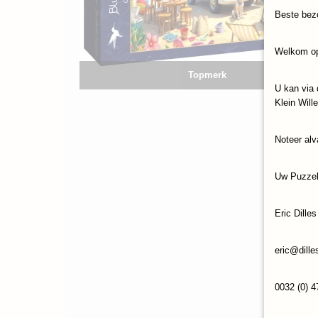
Beste bez
Welkom op
Topmerk
U kan via 
Klein Will
Noteer alv
Uw Puzze
Eric Dilles
eric@dille
0032 (0) 4