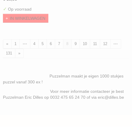
✓
Op voorraad
IN WINKELWAGEN
«
1
•••
4
5
6
7
8
9
10
11
12
•••
131
»
Puzzelman maakt je eigen 1000 stukjes
puzzel vanaf 300 ex !
Voor meer informatie contacteer je best
Puzzelman Eric Dilles op 0032 475 65 24 70 of via eric@dilles.be