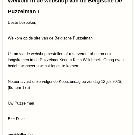
Welkom in de webshop van de Belgische De
Puzzelman !
Legpuzzel Ravensburger Disney Stitch (300)
Verwacht 11/06
Beste bezoeker,
€ 10,95
✓
Op voorraad
Welkom op de site van de Belgische Puzzelman.
IN WINKELWAGEN
U kan via de webshop bestellen of reserveren, of u kan ook
langskomen in de PuzzelmanKerk in Klein Willebroek. Graag even
bericht wanneer u wenst langs te komen.
Noteer alvast onze volgende Koopzondag op zondag 12 juli 2026,
(9u tem 17u)
Uw Puzzelman
Eric Dilles
eric@dilles.be