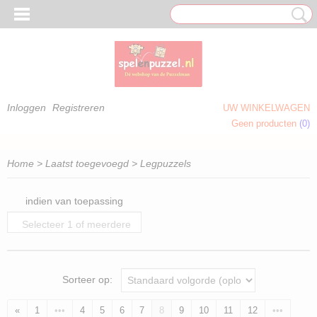
Inloggen
Registreren
UW WINKELWAGEN
Geen producten
(0)
 OM TE KLEUREN)
Home
>
Laatst toegevoegd
> Legpuzzels
indien van toepassing
Selecteer 1 of meerdere
opties
Sorteer op:
«
1
•••
4
5
6
7
8
9
10
11
12
•••