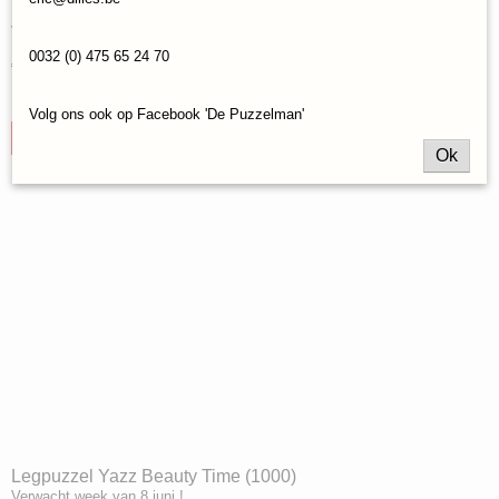
Legpuzzel Yazz Lovely Witch (1000)
Verwacht week van 8 juni !
0032 (0) 475 65 24 70
€ 19,95
✓
Op voorraad
Volg ons ook op Facebook 'De Puzzelman'
IN WINKELWAGEN
Ok
Legpuzzel Yazz Beauty Time (1000)
Verwacht week van 8 juni !