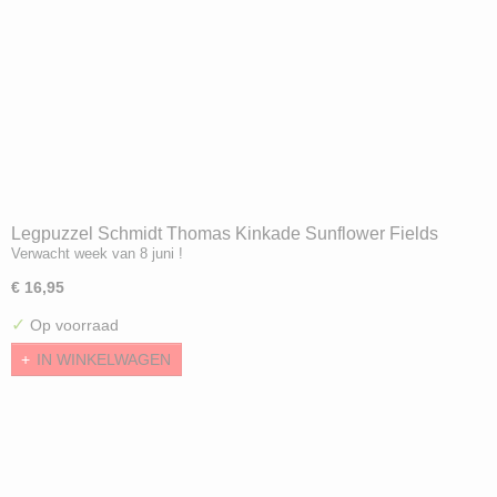
Legpuzzel Schmidt Thomas Kinkade Sunflower Fields
Verwacht week van 8 juni !
(1000)
€ 16,95
✓
Op voorraad
IN WINKELWAGEN