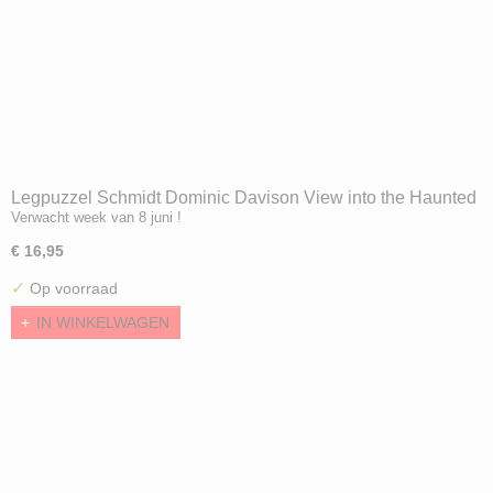
Legpuzzel Schmidt Dominic Davison View into the Haunted
Verwacht week van 8 juni !
Garden (1000)
€ 16,95
✓
Op voorraad
IN WINKELWAGEN