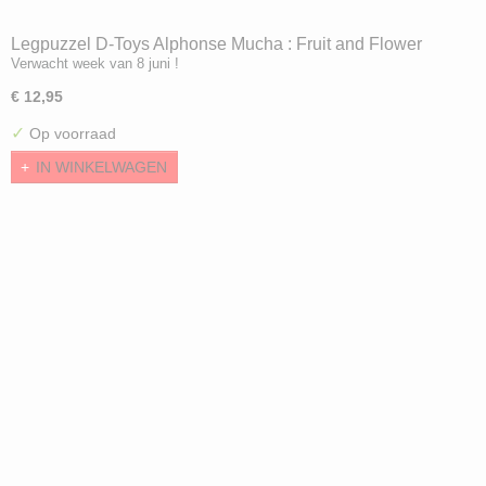
Legpuzzel D-Toys Alphonse Mucha : Fruit and Flower
Verwacht week van 8 juni !
Dyptich (1000)
€ 12,95
✓
Op voorraad
IN WINKELWAGEN