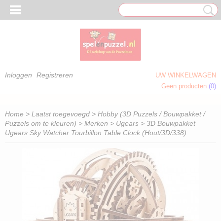
Inloggen
Registreren
UW WINKELWAGEN
Geen producten
(0)
 OM TE KLEUREN)
Home
>
Laatst toegevoegd
>
Hobby (3D Puzzels / Bouwpakket /
Puzzels om te kleuren)
>
Merken
>
Ugears
> 3D Bouwpakket
Ugears Sky Watcher Tourbillon Table Clock (Hout/3D/338)