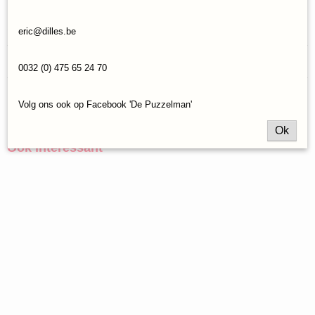
Specificaties
eric@dilles.be
Productcode
Reacties
Ugears-064
0032 (0) 475 65 24 70
EAN code
4820184121324
Volg ons ook op Facebook 'De Puzzelman'
Save
Ok
Ook interessant