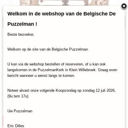
Welkom in de webshop van de Belgische De
Topmerk
Puzzelman !
Beste bezoeker,
3D Bouwpakket Ugears Sky
Watcher Tourbillon Table
Welkom op de site van de Belgische Puzzelman.
Clock (Hout/3D/338)
U kan via de webshop bestellen of reserveren, of u kan ook
langskomen in de PuzzelmanKerk in Klein Willebroek. Graag even
€ 79,95
bericht wanneer u wenst langs te komen.
(inclusief btw 21%)
✓
Op voorraad
Noteer alvast onze volgende Koopzondag op zondag 12 juli 2026,
Aantal
(9u tem 17u)
Uw Puzzelman
IN WINKELWAGEN
Eric Dilles