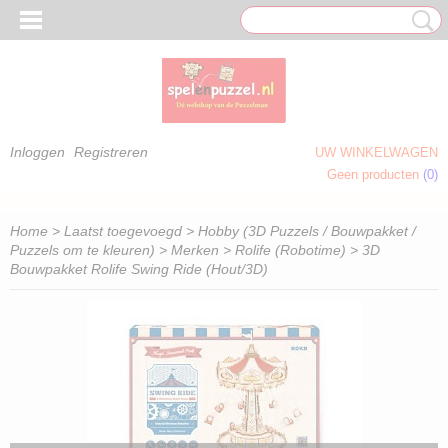
Inloggen
Registreren
UW WINKELWAGEN
Geen producten
(0)
 OM TE KLEUREN)
Home
>
Laatst toegevoegd
>
Hobby (3D Puzzels / Bouwpakket /
Puzzels om te kleuren)
>
Merken
>
Rolife (Robotime)
> 3D
Bouwpakket Rolife Swing Ride (Hout/3D)