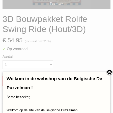
Topmerk
3D Bouwpakket Rolife
Swing Ride (Hout/3D)
€ 54,95
(inclusief btw 21%)
✓
Op voorraad
Aantal
Welkom in de webshop van de Belgische De
IN WINKELWAGEN
Puzzelman !
Specificaties
Beste bezoeker,
Productcode
Reacties
Welkom op de site van de Belgische Puzzelman.
ROKR-EA02