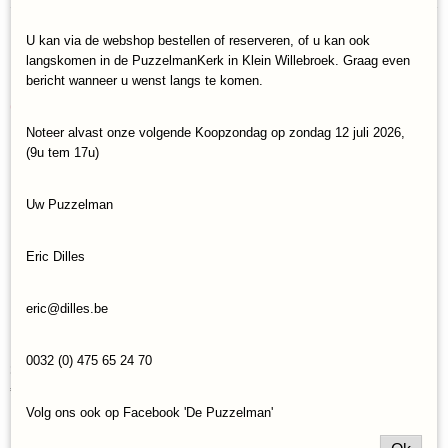
EAN code
6946785118254
U kan via de webshop bestellen of reserveren, of u kan ook
Save
langskomen in de PuzzelmanKerk in Klein Willebroek. Graag even
bericht wanneer u wenst langs te komen.
Ook interessant
Noteer alvast onze volgende Koopzondag op zondag 12 juli 2026,
(9u tem 17u)
Uw Puzzelman
Eric Dilles
eric@dilles.be
0032 (0) 475 65 24 70
3D Bouwpakket Rolife A Frame Cabin (336)
€ 49,95
Volg ons ook op Facebook 'De Puzzelman'