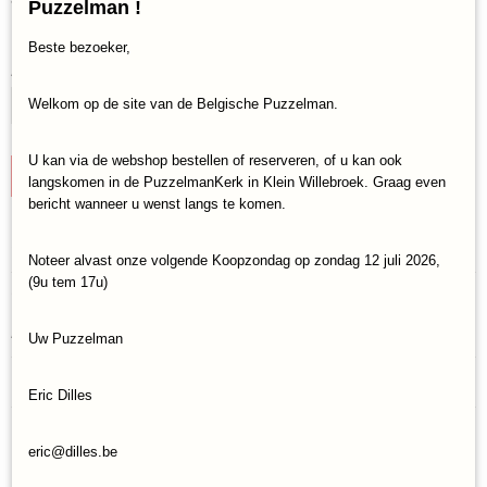
€ 14,95
Puzzelman !
(inclusief btw 21%)
✓
Op voorraad
Beste bezoeker,
Aantal
Welkom op de site van de Belgische Puzzelman.
U kan via de webshop bestellen of reserveren, of u kan ook
IN WINKELWAGEN
langskomen in de PuzzelmanKerk in Klein Willebroek. Graag even
bericht wanneer u wenst langs te komen.
Specificaties
Noteer alvast onze volgende Koopzondag op zondag 12 juli 2026,
(9u tem 17u)
Productcode
Omschrijving
Rolife-TG401
Assembly Size: 155x62x165 mm
EAN code
Uw Puzzelman
6946785163025
Reacties
Eric Dilles
eric@dilles.be
Save