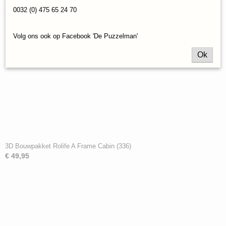
0032 (0) 475 65 24 70
Ook interessant
Volg ons ook op Facebook 'De Puzzelman'
Ok
3D Bouwpakket Rolife A Frame Cabin (336)
€ 49,95