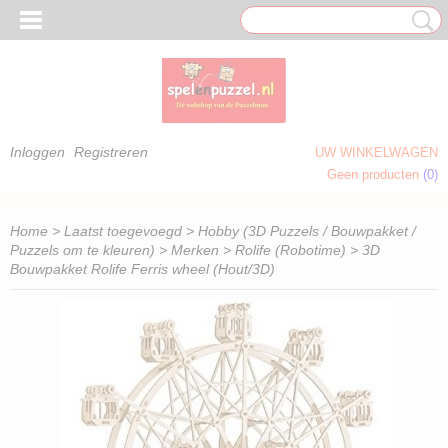
Inloggen
Registreren
UW WINKELWAGEN
Geen producten
(0)
 OM TE KLEUREN)
Home
>
Laatst toegevoegd
>
Hobby (3D Puzzels / Bouwpakket /
Puzzels om te kleuren)
>
Merken
>
Rolife (Robotime)
> 3D
Bouwpakket Rolife Ferris wheel (Hout/3D)