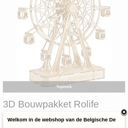
Topmerk
3D Bouwpakket Rolife
Ferris wheel (Hout/3D)
Welkom in de webshop van de Belgische De