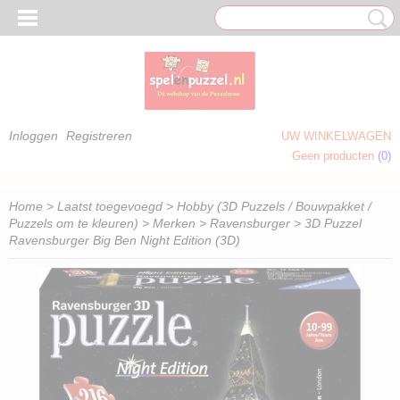
Inloggen
Registreren
UW WINKELWAGEN
Geen producten
(0)
 OM TE KLEUREN)
Home
>
Laatst toegevoegd
>
Hobby (3D Puzzels / Bouwpakket /
Puzzels om te kleuren)
>
Merken
>
Ravensburger
> 3D Puzzel
Ravensburger Big Ben Night Edition (3D)