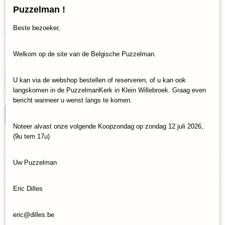
Big Ben Night Edition (3D)
Puzzelman !
Beste bezoeker,
€ 32,95
(inclusief btw 21%)
✓
Op voorraad
Welkom op de site van de Belgische Puzzelman.
Aantal
U kan via de webshop bestellen of reserveren, of u kan ook
langskomen in de PuzzelmanKerk in Klein Willebroek. Graag even
bericht wanneer u wenst langs te komen.
IN WINKELWAGEN
Noteer alvast onze volgende Koopzondag op zondag 12 juli 2026,
(9u tem 17u)
Specificaties
Uw Puzzelman
Productcode
Reacties
RAV-12588
EAN code
Eric Dilles
4005556125883
Save
eric@dilles.be