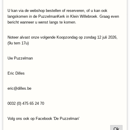
Specificaties
U kan via de webshop bestellen of reserveren, of u kan ook
langskomen in de PuzzelmanKerk in Klein Willebroek. Graag even
Productcode
Reacties
bericht wanneer u wenst langs te komen.
MR Playwood-10207
EAN code
4820204380427
Noteer alvast onze volgende Koopzondag op zondag 12 juli 2026,
Save
(9u tem 17u)
Ook interessant
Uw Puzzelman
Eric Dilles
eric@dilles.be
0032 (0) 475 65 24 70
Volg ons ook op Facebook 'De Puzzelman'
Ok