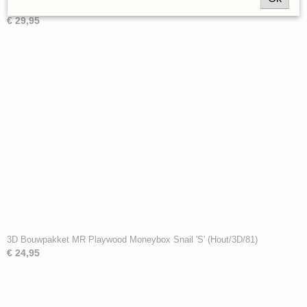
3D Bouwpakket MR Playwood Carroussel 'S' (Hout/3D/88)
€ 29,95
3D Bouwpakket MR Playwood Moneybox Snail 'S' (Hout/3D/81)
€ 24,95