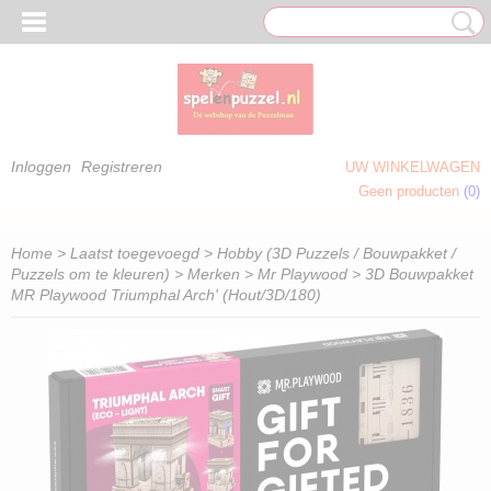
Inloggen
Registreren
UW WINKELWAGEN
Geen producten
(0)
 OM TE KLEUREN)
Home
>
Laatst toegevoegd
>
Hobby (3D Puzzels / Bouwpakket /
Puzzels om te kleuren)
>
Merken
>
Mr Playwood
> 3D Bouwpakket
MR Playwood Triumphal Arch' (Hout/3D/180)