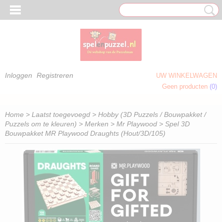
Inloggen
Registreren
UW WINKELWAGEN
Geen producten
(0)
 OM TE KLEUREN)
Home
>
Laatst toegevoegd
>
Hobby (3D Puzzels / Bouwpakket /
Puzzels om te kleuren)
>
Merken
>
Mr Playwood
> Spel 3D
Bouwpakket MR Playwood Draughts (Hout/3D/105)