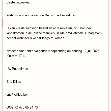
Beste bezoeker,
Welkom op de site van de Belgische Puzzelman.
IN WINKELWAGEN
U kan via de webshop bestellen of reserveren, of u kan ook
langskomen in de PuzzelmanKerk in Klein Willebroek. Graag even
Specificaties
bericht wanneer u wenst langs te komen.
Productcode
Reacties
Noteer alvast onze volgende Koopzondag op zondag 12 juli 2026,
MR Playwood-380824
(9u tem 17u)
EAN code
4820204380724
Save
Uw Puzzelman
Ook interessant
Eric Dilles
eric@dilles.be
0032 (0) 475 65 24 70