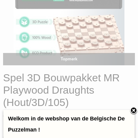
Topmerk
Spel 3D Bouwpakket MR
Playwood Draughts
(Hout/3D/105)
€ 29,95
(inclusief btw 21%)
Welkom in de webshop van de Belgische De
✓
Op voorraad
Puzzelman !
Aantal