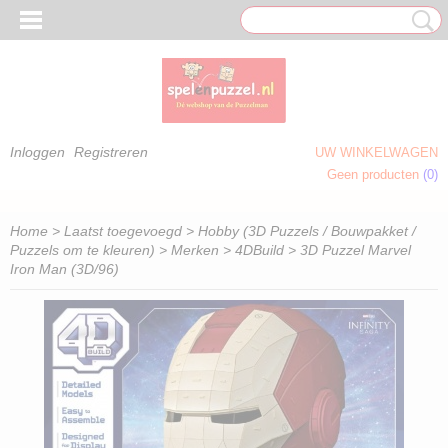
Inloggen
Registreren
UW WINKELWAGEN
Geen producten
(0)
 OM TE KLEUREN)
Home
>
Laatst toegevoegd
>
Hobby (3D Puzzels / Bouwpakket /
Puzzels om te kleuren)
>
Merken
>
4DBuild
> 3D Puzzel Marvel
Iron Man (3D/96)