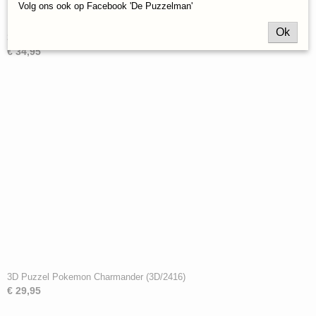
Volg ons ook op Facebook 'De Puzzelman'
Ok
3D Puzzel Disney Star Wars T-65 X-Wing Starfighter (3D/160)
€ 34,95
3D Puzzel Pokemon Charmander (3D/2416)
€ 29,95