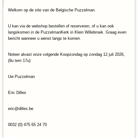
IN WINKELWAGEN
Welkom op de site van de Belgische Puzzelman.
Specificaties
U kan via de webshop bestellen of reserveren, of u kan ook
Productcode
langskomen in de PuzzelmanKerk in Klein Willebroek. Graag even
Reacties
4Build-20146624
bericht wanneer u wenst langs te komen.
EAN code
681147013254
Noteer alvast onze volgende Koopzondag op zondag 12 juli 2026,
Save
(9u tem 17u)
Ook interessant
Uw Puzzelman
Eric Dilles
eric@dilles.be
0032 (0) 475 65 24 70