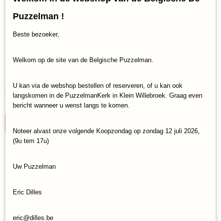
Fun Factory Het Steen
Puzzelman !
Antwerpen (3D/124)
Beste bezoeker,
€ 24,95
(inclusief btw 21%)
✓
Op voorraad
Welkom op de site van de Belgische Puzzelman.
Aantal
U kan via de webshop bestellen of reserveren, of u kan ook
langskomen in de PuzzelmanKerk in Klein Willebroek. Graag even
bericht wanneer u wenst langs te komen.
IN WINKELWAGEN
Noteer alvast onze volgende Koopzondag op zondag 12 juli 2026,
(9u tem 17u)
Specificaties
Uw Puzzelman
Productcode
Reacties
TFF-483679
Eric Dilles
EAN code
8720615483679
Save
eric@dilles.be