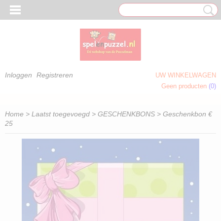
Inloggen
Registreren
UW WINKELWAGEN
Geen producten
(0)
 OM TE KLEUREN)
Home
>
Laatst toegevoegd
>
GESCHENKBONS
> Geschenkbon €
25