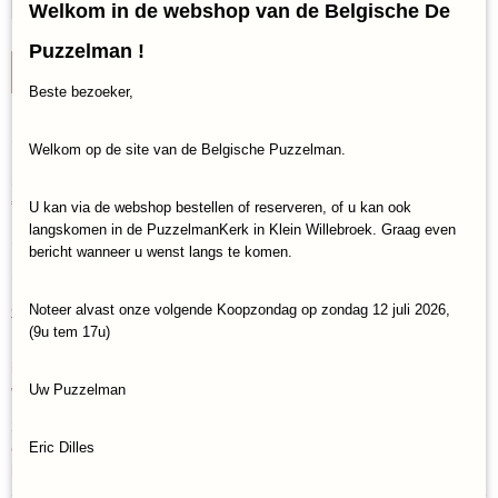
Welkom in de webshop van de Belgische De
Puzzelman !
IN WINKELWAGEN
Beste bezoeker,
Omschrijving
Welkom op de site van de Belgische Puzzelman.
Stap 1: bestel de Geschenkbon van je keuze (€25, €50, €75, €100,
€150, €200)
U kan via de webshop bestellen of reserveren, of u kan ook
langskomen in de PuzzelmanKerk in Klein Willebroek. Graag even
Stap 2: betaal volgens het betaalsysteem
bericht wanneer u wenst langs te komen.
Stap 3: wij sturen de geschenkbon digitaal naar de besteller
Gebruik van de geschenkbon
Noteer alvast onze volgende Koopzondag op zondag 12 juli 2026,
:
(9u tem 17u)
1. online bestelling
via de webshop
www.spelenpuzzel.be: de bon
is éénmalig geldig tot de vervaldatum en moet volledig opgebruikt
worden.
Uw Puzzelman
2. aankoop
in de Puzzelmankerk
: indien het volledige bedrag niet
opgebruikt wordt, passen wij de waarde aan naar het resterende
Eric Dilles
bedrag en blijft dit tegoed geldig tot de vervaldatum.